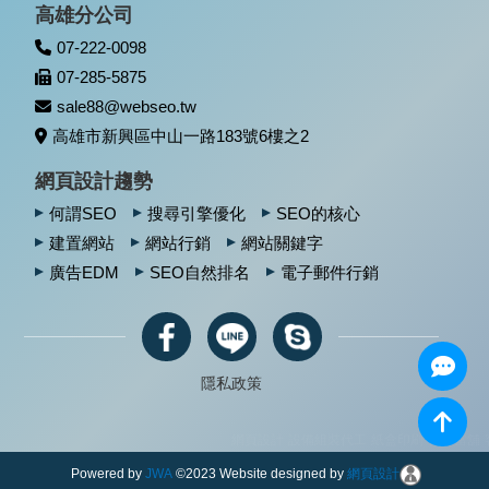
高雄分公司
07-222-0098
07-285-5875
sale88@webseo.tw
高雄市新興區中山一路183號6樓之2
網頁設計趨勢
何謂SEO
搜尋引擎優化
SEO的核心
建置網站
網站行銷
網站關鍵字
廣告EDM
SEO自然排名
電子郵件行銷
隱私政策
網頁設計
設備組裝代工
紙盒印刷
合法當舖
客
Powered by
JWA
©2023 Website designed by
網頁設計